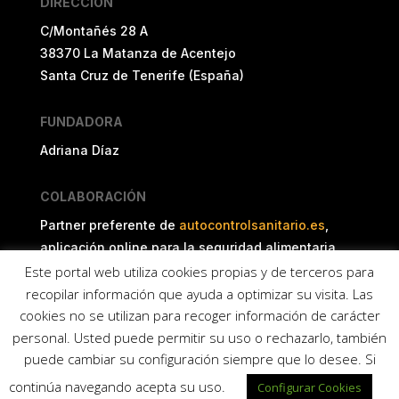
DIRECCIÓN
C/Montañés 28 A
38370 La Matanza de Acentejo
Santa Cruz de Tenerife (España)
FUNDADORA
Adriana Díaz
COLABORACIÓN
Partner preferente de
autocontrolsanitario.es
,
aplicación online para la seguridad alimentaria.
Este portal web utiliza cookies propias y de terceros para
recopilar información que ayuda a optimizar su visita. Las
cookies no se utilizan para recoger información de carácter
Copyright © 2011 - 2026 ISISA
personal. Usted puede permitir su uso o rechazarlo, también
puede cambiar su configuración siempre que lo desee. Si
continúa navegando acepta su uso.
Configurar Cookies